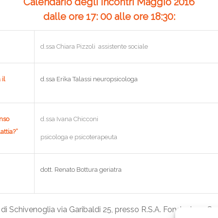
Calendario degli incontri Maggio 2016
dalle ore 17: 00 alle ore 18:30
:
d.ssa Chiara Pizzoli assistente sociale
il
d.ssa Erika Talassi neuropsicologa
enso
d.ssa Ivana Chicconi
attia?”
psicologa e psicoterapeuta
dott. Renato Bottura geriatra
di Schivenoglia via Garibaldi 25, presso R.S.A. Fondazione Scar